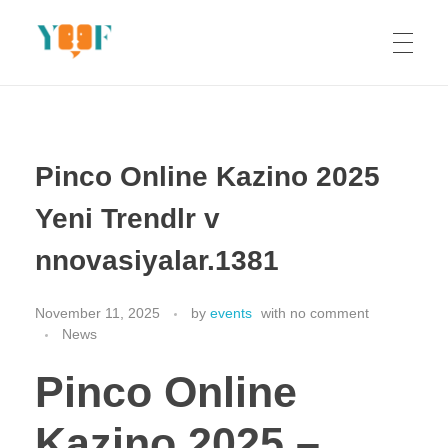
Yoof Workshops
Learn, Click, Create!
Pinco Online Kazino 2025
Yeni Trendlr v
nnovasiyalar.1381
November 11, 2025
by
events
with
no comment
News
Pinco Online
Kazino 2025 –