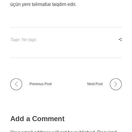
üçün yeni təlimatlar təqdim edir.
Tags: No tags
Previous Post
Next Post
Add a Comment