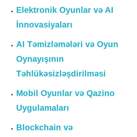
Elektronik Oyunlar və AI
İnnovasiyaları
AI Təmizləmələri və Oyun
Oynayışının
Təhlükəsizləşdirilməsi
Mobil Oyunlar və Qazino
Uygulamaları
Blockchain və