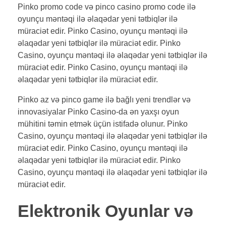
Pinko promo code və pinco casino promo code ilə
oyunçu məntəqi ilə əlaqədar yeni tətbiqlər ilə
müraciət edir. Pinko Casino, oyunçu məntəqi ilə
əlaqədar yeni tətbiqlər ilə müraciət edir. Pinko
Casino, oyunçu məntəqi ilə əlaqədar yeni tətbiqlər ilə
müraciət edir. Pinko Casino, oyunçu məntəqi ilə
əlaqədar yeni tətbiqlər ilə müraciət edir.
Pinko az və pinco game ilə bağlı yeni trendlər və
innovasiyalar Pinko Casino-da ən yaxşı oyun
mühitini təmin etmək üçün istifadə olunur. Pinko
Casino, oyunçu məntəqi ilə əlaqədar yeni tətbiqlər ilə
müraciət edir. Pinko Casino, oyunçu məntəqi ilə
əlaqədar yeni tətbiqlər ilə müraciət edir. Pinko
Casino, oyunçu məntəqi ilə əlaqədar yeni tətbiqlər ilə
müraciət edir.
Elektronik Oyunlar və