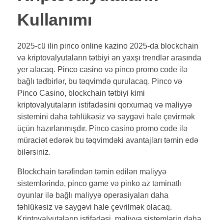
Kullanımı
2025-cü ilin pinco online kazino 2025-da blockchain
və kriptovalyutaların tətbiyi ən yaxşı trendlər arasında
yer alacaq. Pinco casino və pinco promo code ilə
bağlı tədbirlər, bu təqvimdə qurulacaq. Pinco və
Pinco Casino, blockchain tətbiyi kimi
kriptovalyutaların istifadəsini qorxumaq və maliyyə
sistemini daha təhlükəsiz və saygəvi hale çevirmək
üçün hazırlanmışdır. Pinco casino promo code ilə
müraciət edərək bu təqvimdəki avantajları təmin edə
bilərsiniz.
Blockchain tərəfindən təmin edilən maliyyə
sistemlərində, pinco game və pinko az təminatlı
oyunlar ilə bağlı maliyyə operasiyaları daha
təhlükəsiz və saygəvi hale çevrilmək olacaq.
Kriptovalyutaların istifadəsi, maliyyə sistemlərin daha