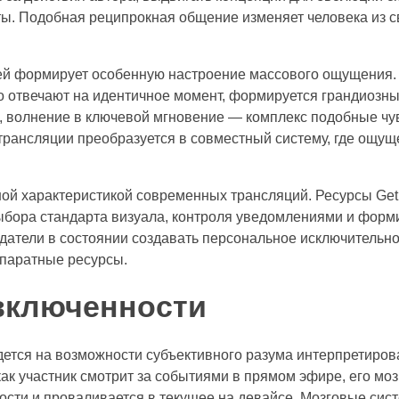
ы. Подобная реципрокная общение изменяет человека из с
ей формирует особенную настроение массового ощущения.
о отвечают на идентичное момент, формируется грандиозны
ла, волнение в ключевой мгновение — комплекс подобные чу
 трансляции преобразуется в совместный систему, где ощущ
ой характеристикой современных трансляций. Ресурсы Get
ыбора стандарта визуала, контроля уведомлениями и фор
датели в состоянии создавать персональное исключительн
ппаратные ресурсы.
включенности
тся на возможности субъективного разума интерпретиров
как участник смотрит за событиями в прямом эфире, его моз
сти и проваливается в текущее на девайсе. Мозговые сис