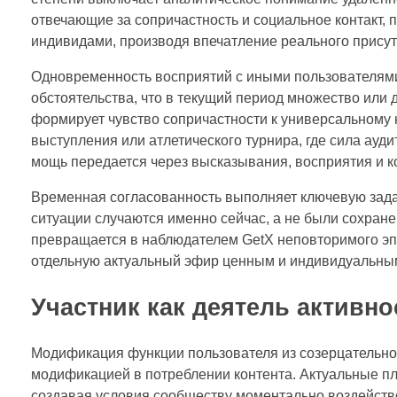
отвечающие за сопричастность и социальное контакт, 
индивидами, производя впечатление реального присут
Одновременность восприятий с иными пользователями
обстоятельства, что в текущий период множество или
формирует чувство сопричастности к универсальному
выступления или атлетического турнира, где сила ауд
мощь передается через высказывания, восприятия и к
Временная согласованность выполняет ключевую зада
ситуации случаются именно сейчас, а не были сохране
превращается в наблюдателем GetX неповторимого эпиз
отдельную актуальный эфир ценным и индивидуальны
Участник как деятель активно
Модификация функции пользователя из созерцательно
модификацией в потреблении контента. Актуальные пл
создавая условия сообществу моментально воздействов