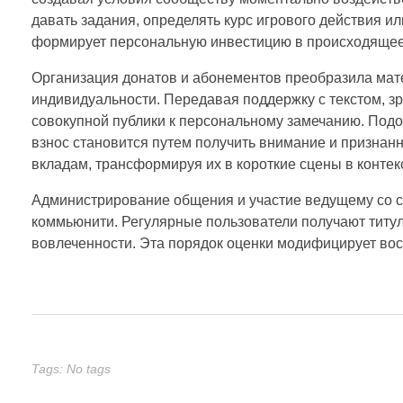
давать задания, определять курс игрового действия 
формирует персональную инвестицию в происходящее,
Организация донатов и абонементов преобразила мат
индивидуальности. Передавая поддержку с текстом, з
совокупной публики к персональному замечанию. Под
взнос становится путем получить внимание и признан
вкладам, трансформируя их в короткие сцены в контек
Администрирование общения и участие ведущему со с
коммьюнити. Регулярные пользователи получают титул
вовлеченности. Эта порядок оценки модифицирует вос
Tags: No tags