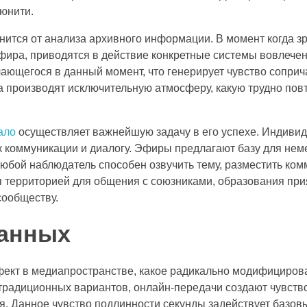
юнити.
ится от анализа архивного информации. В момент когда з
фира, приводятся в действие конкретные системы вовлечен
чающегося в данный момент, что генерирует чувство соприч
а производят исключительную атмосферу, какую трудно пов
кало
осуществляет важнейшую задачу в его успехе. Индивид
 коммуникации и диалогу. Эфиры предлагают базу для не
любой наблюдатель способен озвучить тему, разместить ко
 территорией для общения с союзниками, образования при
сообществу.
данных
фект в медиапространстве, какое радикально модифициров
т традиционных вариантов, онлайн-передачи создают чувств
ия. Данное чувство подлинности секунды задействует базо