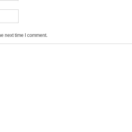
he next time I comment.