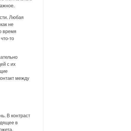
важное.
сти. Любая
как не
во время
что-то
рательно
ей с их
ящие
онтакт между
ь. В контраст
одящее в
южета,