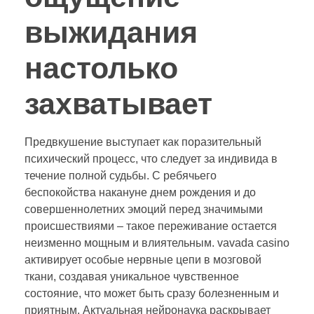
выжидания
настолько
захватывает
Предвкушение выступает как поразительный
психический процесс, что следует за индивида в
течение полной судьбы. С ребячьего
беспокойства накануне днем рождения и до
совершеннолетних эмоций перед значимыми
происшествиями – такое переживание остается
неизменно мощным и влиятельным. vavada casino
активирует особые нервные цепи в мозговой
ткани, создавая уникальное чувственное
состояние, что может быть сразу болезненным и
приятным. Актуальная нейронаука раскрывает