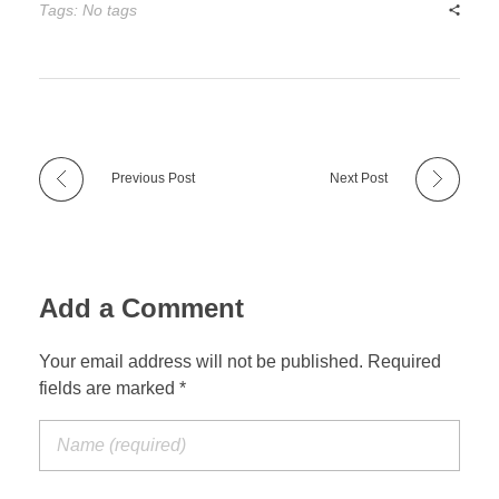
Tags: No tags
Previous Post
Next Post
Add a Comment
Your email address will not be published. Required
fields are marked *