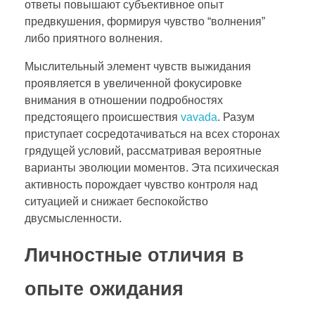
ответы повышают субъективное опыт
предвкушения, формируя чувство “волнения”
либо приятного волнения.
Мыслительный элемент чувств выжидания
проявляется в увеличенной фокусировке
внимания в отношении подробностях
предстоящего происшествия
vavada
. Разум
приступает сосредотачиваться на всех сторонах
грядущей условий, рассматривая вероятные
варианты эволюции моментов. Эта психическая
активность порождает чувство контроля над
ситуацией и снижает беспокойство
двусмысленности.
Личностные отличия в
опыте ожидания