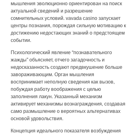
мышления эволюционно ориентирован на поиск
актуальной сведений и разрешение
сомнительных условий. vavada casino запускает
центры познания, порождая сильную мотивацию к
достижению недостающих знаний о предстоящем
событии.
Психологический явление “познавательного
жажды” объясняет, отчего загадочность и
недосказанность создают предвкушение больше
завораживающим. Орган мышления
воспринимает неполную сведения как вызов,
побуждая работу воображения с целью
заполнения лакун. Указанный механизм
активирует механизмы вознаграждения, создавая
само размышление о вероятных альтернативах
основой удовольствия.
Концепция идеального показателя возбуждения