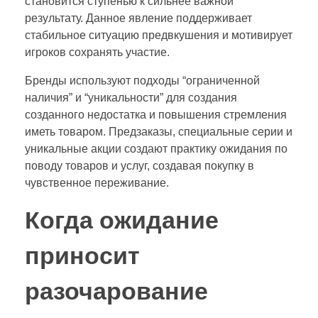
становится ступенью к сильнее важной
результату. Данное явление поддерживает
стабильное ситуацию предвкушения и мотивирует
игроков сохранять участие.
Бренды используют подходы “ограниченной
наличия” и “уникальности” для создания
созданного недостатка и повышения стремления
иметь товаром. Предзаказы, специальные серии и
уникальные акции создают практику ожидания по
поводу товаров и услуг, создавая покупку в
чувственное переживание.
Когда ожидание
приносит
разочарование