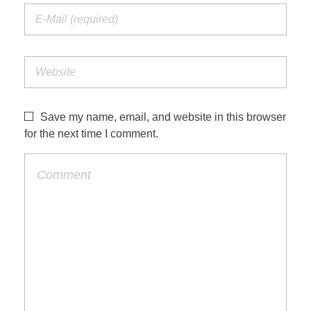
Save my name, email, and website in this browser
for the next time I comment.