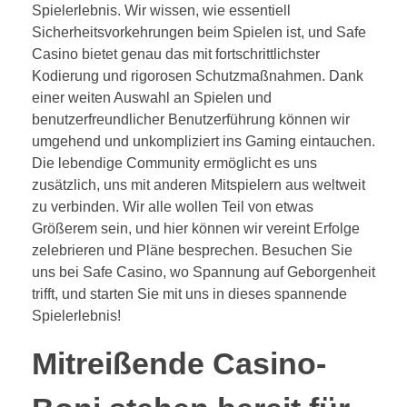
Spielerlebnis. Wir wissen, wie essentiell
Sicherheitsvorkehrungen beim Spielen ist, und Safe
Casino bietet genau das mit fortschrittlichster
Kodierung und rigorosen Schutzmaßnahmen. Dank
einer weiten Auswahl an Spielen und
benutzerfreundlicher Benutzerführung können wir
umgehend und unkompliziert ins Gaming eintauchen.
Die lebendige Community ermöglicht es uns
zusätzlich, uns mit anderen Mitspielern aus weltweit
zu verbinden. Wir alle wollen Teil von etwas
Größerem sein, und hier können wir vereint Erfolge
zelebrieren und Pläne besprechen. Besuchen Sie
uns bei Safe Casino, wo Spannung auf Geborgenheit
trifft, und starten Sie mit uns in dieses spannende
Spielerlebnis!
Mitreißende Casino-