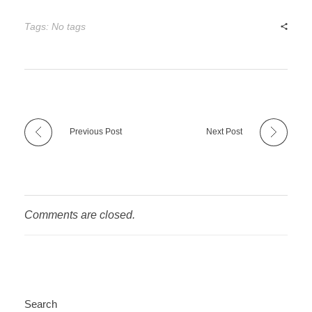
Tags: No tags
Previous Post
Next Post
Comments are closed.
Search