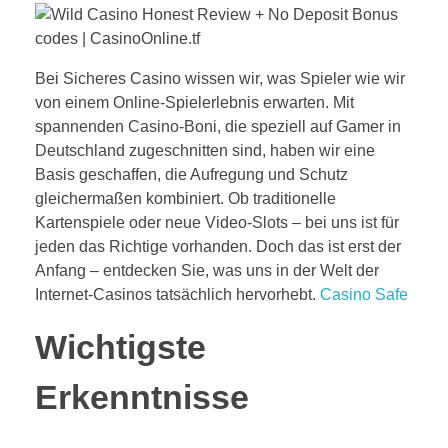
Bei Sicheres Casino wissen wir, was Spieler wie wir
von einem Online-Spielerlebnis erwarten. Mit
spannenden Casino-Boni, die speziell auf Gamer in
Deutschland zugeschnitten sind, haben wir eine
Basis geschaffen, die Aufregung und Schutz
gleichermaßen kombiniert. Ob traditionelle
Kartenspiele oder neue Video-Slots – bei uns ist für
jeden das Richtige vorhanden. Doch das ist erst der
Anfang – entdecken Sie, was uns in der Welt der
Internet-Casinos tatsächlich hervorhebt.
Casino Safe
Wichtigste
Erkenntnisse