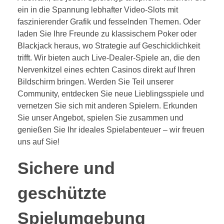
ein in die Spannung lebhafter Video-Slots mit
faszinierender Grafik und fesselnden Themen. Oder
laden Sie Ihre Freunde zu klassischem Poker oder
Blackjack heraus, wo Strategie auf Geschicklichkeit
trifft. Wir bieten auch Live-Dealer-Spiele an, die den
Nervenkitzel eines echten Casinos direkt auf Ihren
Bildschirm bringen. Werden Sie Teil unserer
Community, entdecken Sie neue Lieblingsspiele und
vernetzen Sie sich mit anderen Spielern. Erkunden
Sie unser Angebot, spielen Sie zusammen und
genießen Sie Ihr ideales Spielabenteuer – wir freuen
uns auf Sie!
Sichere und
geschützte
Spielumgebung