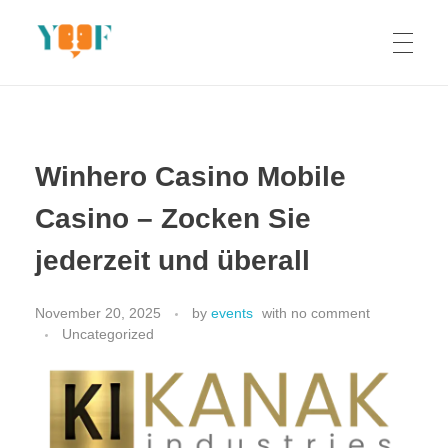
Yoof Workshops
Learn, Click, Create!
Winhero Casino Mobile
Casino – Zocken Sie
jederzeit und überall
November 20, 2025
by
events
with
no comment
Uncategorized