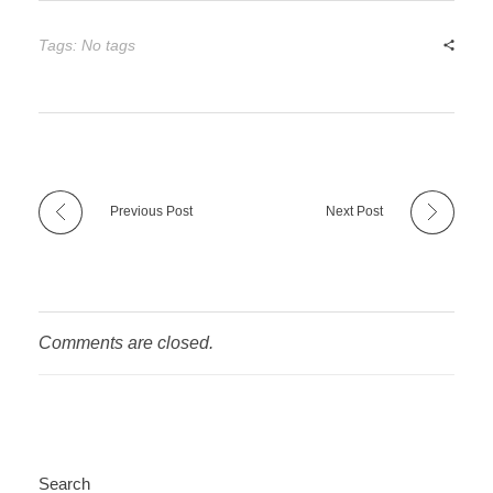
Tags: No tags
Previous Post
Next Post
Comments are closed.
Search