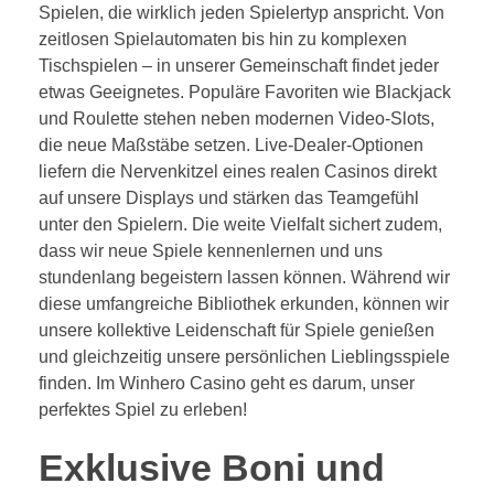
Spielen, die wirklich jeden Spielertyp anspricht. Von
zeitlosen Spielautomaten bis hin zu komplexen
Tischspielen – in unserer Gemeinschaft findet jeder
etwas Geeignetes. Populäre Favoriten wie Blackjack
und Roulette stehen neben modernen Video-Slots,
die neue Maßstäbe setzen. Live-Dealer-Optionen
liefern die Nervenkitzel eines realen Casinos direkt
auf unsere Displays und stärken das Teamgefühl
unter den Spielern. Die weite Vielfalt sichert zudem,
dass wir neue Spiele kennenlernen und uns
stundenlang begeistern lassen können. Während wir
diese umfangreiche Bibliothek erkunden, können wir
unsere kollektive Leidenschaft für Spiele genießen
und gleichzeitig unsere persönlichen Lieblingsspiele
finden. Im Winhero Casino geht es darum, unser
perfektes Spiel zu erleben!
Exklusive Boni und