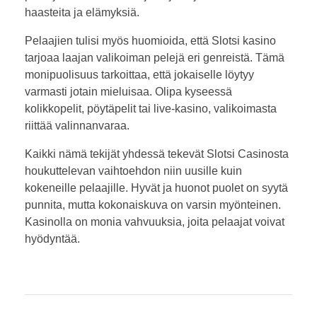
haasteita ja elämyksiä.
Pelaajien tulisi myös huomioida, että Slotsi kasino
tarjoaa laajan valikoiman pelejä eri genreistä. Tämä
monipuolisuus tarkoittaa, että jokaiselle löytyy
varmasti jotain mieluisaa. Olipa kyseessä
kolikkopelit, pöytäpelit tai live-kasino, valikoimasta
riittää valinnanvaraa.
Kaikki nämä tekijät yhdessä tekevät Slotsi Casinosta
houkuttelevan vaihtoehdon niin uusille kuin
kokeneille pelaajille. Hyvät ja huonot puolet on syytä
punnita, mutta kokonaiskuva on varsin myönteinen.
Kasinolla on monia vahvuuksia, joita pelaajat voivat
hyödyntää.