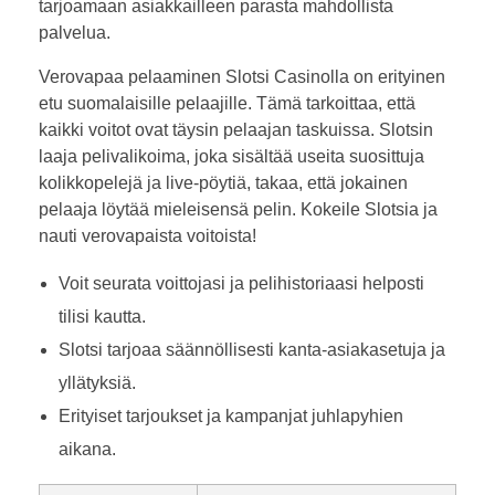
tarjoamaan asiakkailleen parasta mahdollista
palvelua.
Verovapaa pelaaminen Slotsi Casinolla on erityinen
etu suomalaisille pelaajille. Tämä tarkoittaa, että
kaikki voitot ovat täysin pelaajan taskuissa. Slotsin
laaja pelivalikoima, joka sisältää useita suosittuja
kolikkopelejä ja live-pöytiä, takaa, että jokainen
pelaaja löytää mieleisensä pelin. Kokeile Slotsia ja
nauti verovapaista voitoista!
Voit seurata voittojasi ja pelihistoriaasi helposti
tilisi kautta.
Slotsi tarjoaa säännöllisesti kanta-asiakasetuja ja
yllätyksiä.
Erityiset tarjoukset ja kampanjat juhlapyhien
aikana.