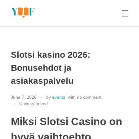
Yoof Workshops
Learn, Click, Create!
Slotsi kasino 2026:
Bonusehdot ja
asiakaspalvelu
June 7, 2026
by
events
with
no comment
Uncategorized
Miksi Slotsi Casino on
hyvä vaihtoehto