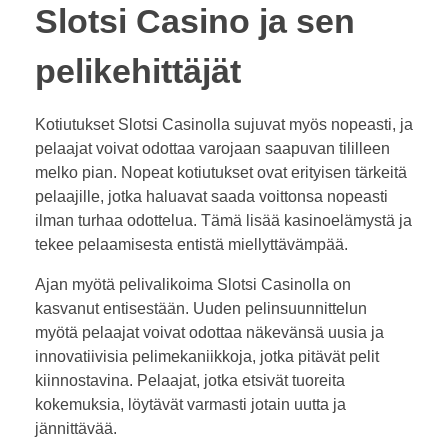
Slotsi Casino ja sen
pelikehittäjät
Kotiutukset Slotsi Casinolla sujuvat myös nopeasti, ja
pelaajat voivat odottaa varojaan saapuvan tililleen
melko pian. Nopeat kotiutukset ovat erityisen tärkeitä
pelaajille, jotka haluavat saada voittonsa nopeasti
ilman turhaa odottelua. Tämä lisää kasinoelämystä ja
tekee pelaamisesta entistä miellyttävämpää.
Ajan myötä pelivalikoima Slotsi Casinolla on
kasvanut entisestään. Uuden pelinsuunnittelun
myötä pelaajat voivat odottaa näkevänsä uusia ja
innovatiivisia pelimekaniikkoja, jotka pitävät pelit
kiinnostavina. Pelaajat, jotka etsivät tuoreita
kokemuksia, löytävät varmasti jotain uutta ja
jännittävää.