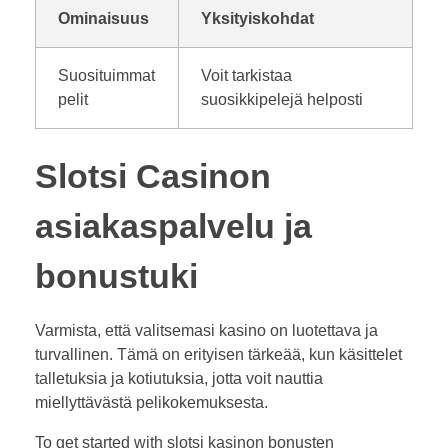
Ominaisuus
Yksityiskohdat
Suosituimmat
Voit tarkistaa
pelit
suosikkipelejä helposti
Slotsi Casinon
asiakaspalvelu ja
bonustuki
Varmista, että valitsemasi kasino on luotettava ja
turvallinen. Tämä on erityisen tärkeää, kun käsittelet
talletuksia ja kotiutuksia, jotta voit nauttia
miellyttävästä pelikokemuksesta.
To get started with slotsi kasinon bonusten