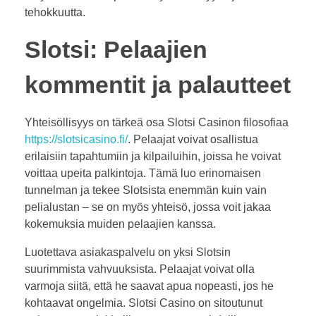
tehokkuutta.
Slotsi: Pelaajien
kommentit ja palautteet
Yhteisöllisyys on tärkeä osa Slotsi Casinon filosofiaa
https://slotsicasino.fi/
. Pelaajat voivat osallistua
erilaisiin tapahtumiin ja kilpailuihin, joissa he voivat
voittaa upeita palkintoja. Tämä luo erinomaisen
tunnelman ja tekee Slotsista enemmän kuin vain
pelialustan – se on myös yhteisö, jossa voit jakaa
kokemuksia muiden pelaajien kanssa.
Luotettava asiakaspalvelu on yksi Slotsin
suurimmista vahvuuksista. Pelaajat voivat olla
varmoja siitä, että he saavat apua nopeasti, jos he
kohtaavat ongelmia. Slotsi Casino on sitoutunut