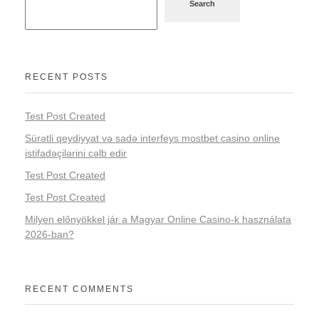
Search
RECENT POSTS
Test Post Created
Sürətli qeydiyyat və sadə interfeys mostbet casino online
istifadəçilərini cəlb edir
Test Post Created
Test Post Created
Milyen előnyökkel jár a Magyar Online Casino-k használata
2026-ban?
RECENT COMMENTS