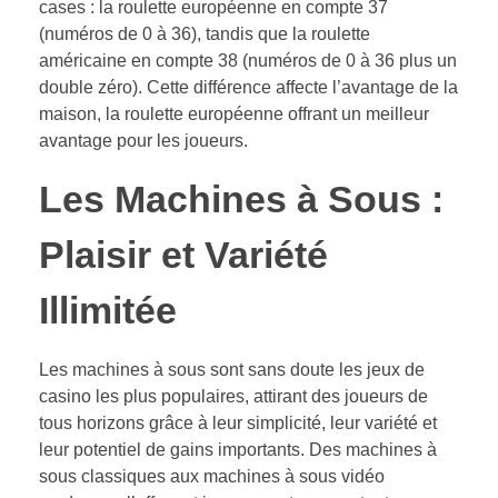
cases : la roulette européenne en compte 37
(numéros de 0 à 36), tandis que la roulette
américaine en compte 38 (numéros de 0 à 36 plus un
double zéro). Cette différence affecte l’avantage de la
maison, la roulette européenne offrant un meilleur
avantage pour les joueurs.
Les Machines à Sous :
Plaisir et Variété
Illimitée
Les machines à sous sont sans doute les jeux de
casino les plus populaires, attirant des joueurs de
tous horizons grâce à leur simplicité, leur variété et
leur potentiel de gains importants. Des machines à
sous classiques aux machines à sous vidéo