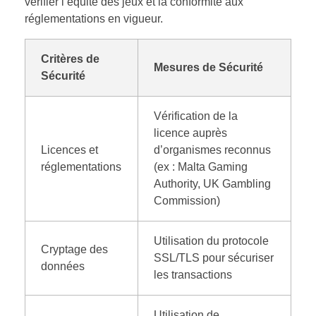
vérifier l’équité des jeux et la conformité aux
réglementations en vigueur.
Critères de
Mesures de Sécurité
Sécurité
Vérification de la
licence auprès
Licences et
d’organismes reconnus
réglementations
(ex : Malta Gaming
Authority, UK Gambling
Commission)
Utilisation du protocole
Cryptage des
SSL/TLS pour sécuriser
données
les transactions
Utilisation de