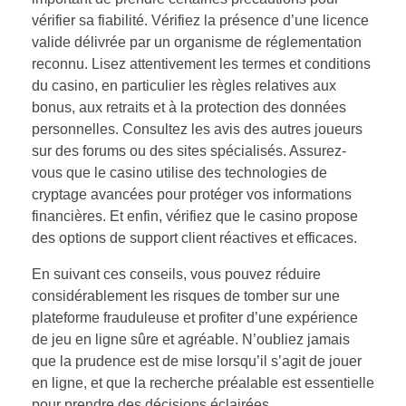
vérifier sa fiabilité. Vérifiez la présence d’une licence
valide délivrée par un organisme de réglementation
reconnu. Lisez attentivement les termes et conditions
du casino, en particulier les règles relatives aux
bonus, aux retraits et à la protection des données
personnelles. Consultez les avis des autres joueurs
sur des forums ou des sites spécialisés. Assurez-
vous que le casino utilise des technologies de
cryptage avancées pour protéger vos informations
financières. Et enfin, vérifiez que le casino propose
des options de support client réactives et efficaces.
En suivant ces conseils, vous pouvez réduire
considérablement les risques de tomber sur une
plateforme frauduleuse et profiter d’une expérience
de jeu en ligne sûre et agréable. N’oubliez jamais
que la prudence est de mise lorsqu’il s’agit de jouer
en ligne, et que la recherche préalable est essentielle
pour prendre des décisions éclairées.