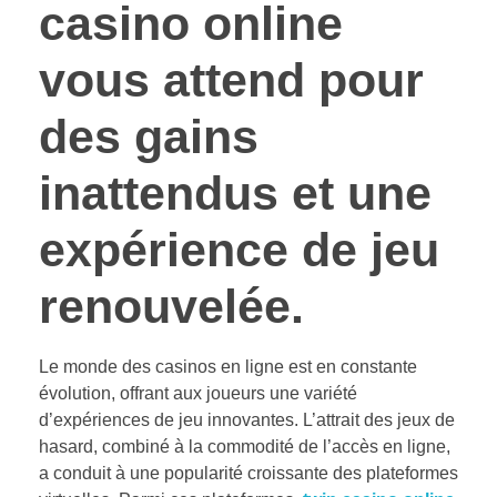
casino online
vous attend pour
des gains
inattendus et une
expérience de jeu
renouvelée.
Le monde des casinos en ligne est en constante
évolution, offrant aux joueurs une variété
d’expériences de jeu innovantes. L’attrait des jeux de
hasard, combiné à la commodité de l’accès en ligne,
a conduit à une popularité croissante des plateformes