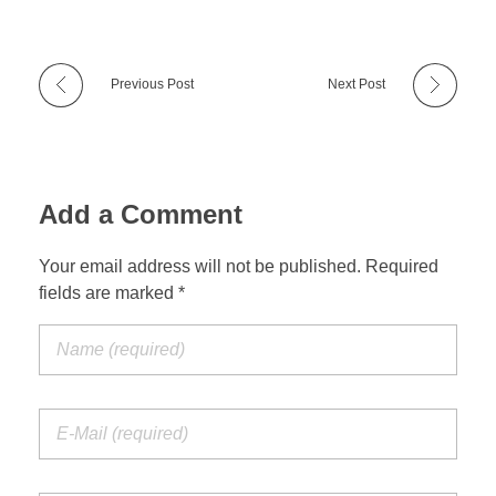
Previous Post
Next Post
Add a Comment
Your email address will not be published. Required
fields are marked *