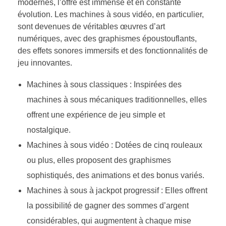
modernes, l’offre est immense et en constante
évolution. Les machines à sous vidéo, en particulier,
sont devenues de véritables œuvres d’art
numériques, avec des graphismes époustouflants,
des effets sonores immersifs et des fonctionnalités de
jeu innovantes.
Machines à sous classiques : Inspirées des
machines à sous mécaniques traditionnelles, elles
offrent une expérience de jeu simple et
nostalgique.
Machines à sous vidéo : Dotées de cinq rouleaux
ou plus, elles proposent des graphismes
sophistiqués, des animations et des bonus variés.
Machines à sous à jackpot progressif : Elles offrent
la possibilité de gagner des sommes d’argent
considérables, qui augmentent à chaque mise