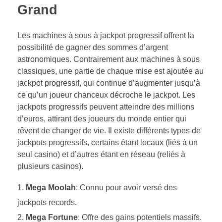
Grand
Les machines à sous à jackpot progressif offrent la
possibilité de gagner des sommes d’argent
astronomiques. Contrairement aux machines à sous
classiques, une partie de chaque mise est ajoutée au
jackpot progressif, qui continue d’augmenter jusqu’à
ce qu’un joueur chanceux décroche le jackpot. Les
jackpots progressifs peuvent atteindre des millions
d’euros, attirant des joueurs du monde entier qui
rêvent de changer de vie. Il existe différents types de
jackpots progressifs, certains étant locaux (liés à un
seul casino) et d’autres étant en réseau (reliés à
plusieurs casinos).
Mega Moolah
: Connu pour avoir versé des
jackpots records.
Mega Fortune
: Offre des gains potentiels massifs.