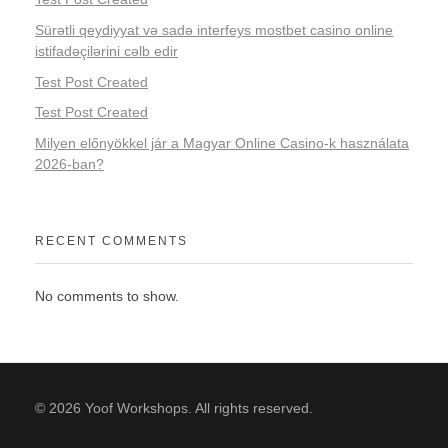
Sürətli qeydiyyat və sadə interfeys mostbet casino online
istifadəçilərini cəlb edir
Test Post Created
Test Post Created
Milyen előnyökkel jár a Magyar Online Casino-k használata
2026-ban?
RECENT COMMENTS
No comments to show.
© 2026 Yoof Workshops. All rights reserved.