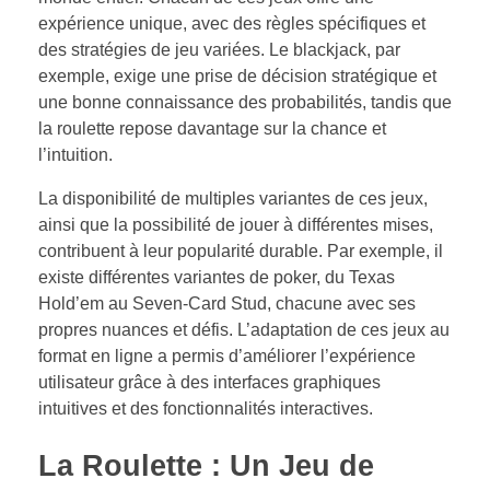
expérience unique, avec des règles spécifiques et
des stratégies de jeu variées. Le blackjack, par
exemple, exige une prise de décision stratégique et
une bonne connaissance des probabilités, tandis que
la roulette repose davantage sur la chance et
l’intuition.
La disponibilité de multiples variantes de ces jeux,
ainsi que la possibilité de jouer à différentes mises,
contribuent à leur popularité durable. Par exemple, il
existe différentes variantes de poker, du Texas
Hold’em au Seven-Card Stud, chacune avec ses
propres nuances et défis. L’adaptation de ces jeux au
format en ligne a permis d’améliorer l’expérience
utilisateur grâce à des interfaces graphiques
intuitives et des fonctionnalités interactives.
La Roulette : Un Jeu de