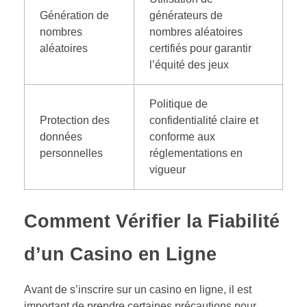
Génération de
générateurs de
nombres
nombres aléatoires
aléatoires
certifiés pour garantir
l’équité des jeux
Politique de
Protection des
confidentialité claire et
données
conforme aux
personnelles
réglementations en
vigueur
Comment Vérifier la Fiabilité
d’un Casino en Ligne
Avant de s’inscrire sur un casino en ligne, il est
important de prendre certaines précautions pour