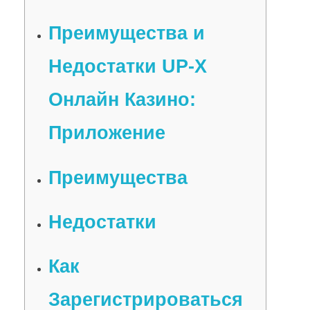
Преимущества и
Недостатки UP-X
Онлайн Казино:
Приложение
Преимущества
Недостатки
Как
Зарегистрироваться