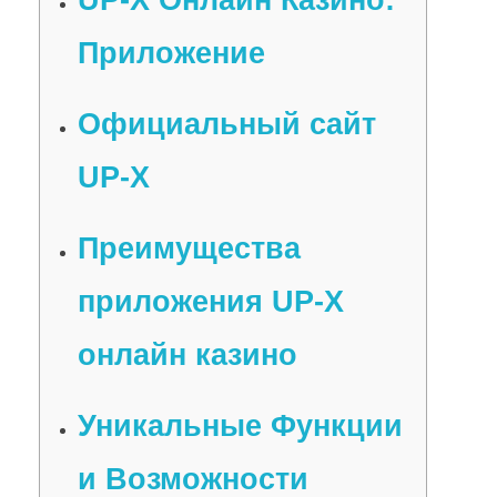
Приложение
Официальный сайт
UP-X
Преимущества
приложения UP-X
онлайн казино
Уникальные Функции
и Возможности