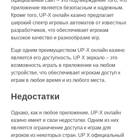
официальный сайт – это подтверждение того, что
приложение является безопасным и надежным.
Кроме того, UP-X онлайн казино предлагает
широкий спектр игровых автоматов от известных
разработчиков, что обеспечивает игрокам
высокое качество и разнообразие игр.
Еще одним преимуществом UP-X онлайн казино
является его доступность. UP X зеркало – это
возможность играть в приложении на любом
устройстве, что обеспечивает игрокам доступ к
играм в любое время и из любого места.
Недостатки
Однако, как и любое приложение, UP-X онлайн
казино имеет и свои недостатки. Одним из них
является ограничение доступа к играм для
игроков из некоторых стран. UP X официальный