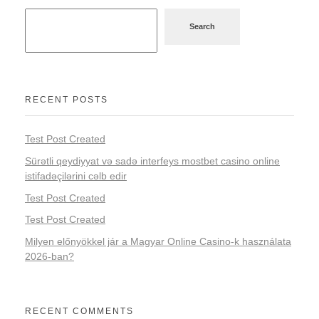
Search
RECENT POSTS
Test Post Created
Sürətli qeydiyyat və sadə interfeys mostbet casino online
istifadəçilərini cəlb edir
Test Post Created
Test Post Created
Milyen előnyökkel jár a Magyar Online Casino-k használata
2026-ban?
RECENT COMMENTS