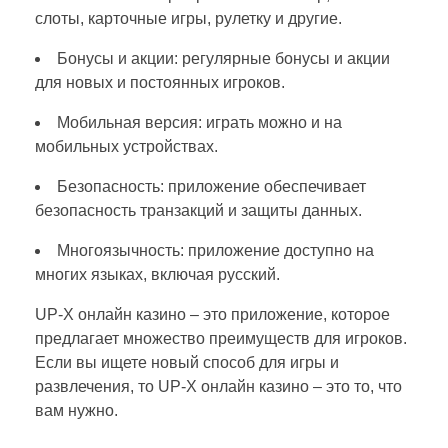
слоты, карточные игры, рулетку и другие.
Бонусы и акции: регулярные бонусы и акции
для новых и постоянных игроков.
Мобильная версия: играть можно и на
мобильных устройствах.
Безопасность: приложение обеспечивает
безопасность транзакций и защиты данных.
Многоязычность: приложение доступно на
многих языках, включая русский.
UP-X онлайн казино – это приложение, которое
предлагает множество преимуществ для игроков.
Если вы ищете новый способ для игры и
развлечения, то UP-X онлайн казино – это то, что
вам нужно.