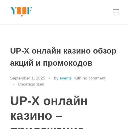
Yoof Workshops
Learn, Click, Create!
UP-X онлайн казино обзор
акций и промокодов
September 1, 2025
by
events
with
no comment
Uncategorized
UP-X онлайн
казино –