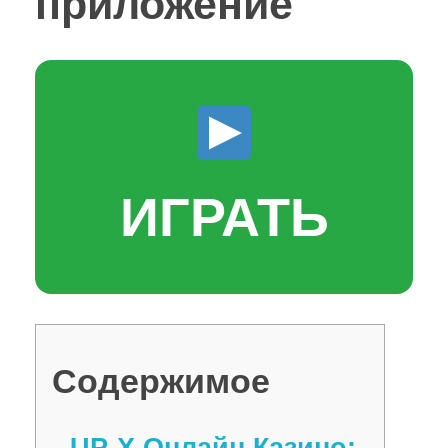
приложение
ИГРАТЬ
Содержимое
UP-X Онлайн Казино: