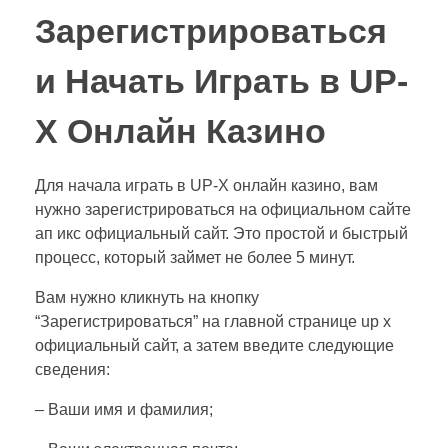
Зарегистрироваться
и Начать Играть в UP-
X Онлайн Казино
Для начала играть в UP-X онлайн казино, вам
нужно зарегистрироваться на официальном сайте
ап икс официальный сайт. Это простой и быстрый
процесс, который займет не более 5 минут.
Вам нужно кликнуть на кнопку
“Зарегистрироваться” на главной странице up x
официальный сайт, а затем введите следующие
сведения:
– Ваши имя и фамилия;