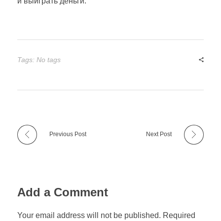
и выиграть деньги.
Tags: No tags
Previous Post
Next Post
Add a Comment
Your email address will not be published. Required