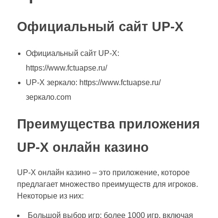
Официальный сайт UP-X
Официальный сайт UP-X:
https://www.fctuapse.ru/
UP-X зеркало: https://www.fctuapse.ru/
зеркало.com
Преимущества приложения
UP-X онлайн казино
UP-X онлайн казино – это приложение, которое
предлагает множество преимуществ для игроков.
Некоторые из них:
Большой выбор игр: более 1000 игр, включая