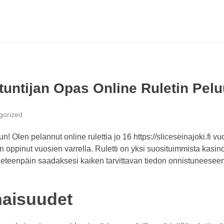
antuntijan Opas Online Ruletin Pel
gorized
un! Olen pelannut online rulettia jo 16 https://sliceseinajoki.fi v
en oppinut vuosien varrella. Ruletti on yksi suosituimmista kasin
 eteenpäin saadaksesi kaiken tarvittavan tiedon onnistuneeseen
naisuudet