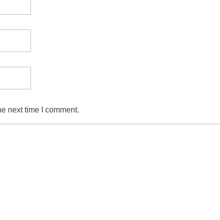
he next time I comment.