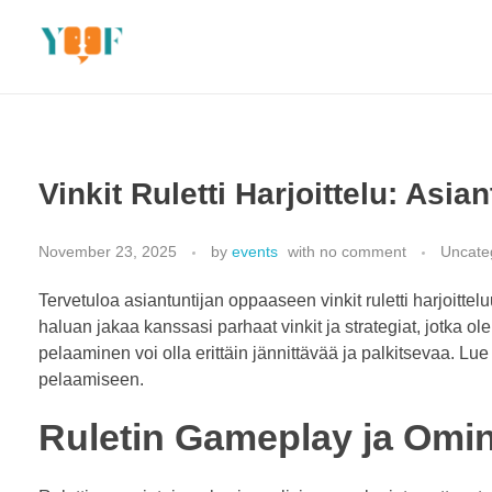
Yoof Workshops
Learn, Click, Create!
Vinkit Ruletti Harjoittelu: Asi
November 23, 2025
by
events
with
no comment
Uncate
Tervetuloa asiantuntijan oppaaseen vinkit ruletti harjoittelu
haluan jakaa kanssasi parhaat vinkit ja strategiat, jotka ol
pelaaminen voi olla erittäin
jännittävää ja palkitsevaa. Lue
pelaamiseen.
Ruletin Gameplay ja Omi