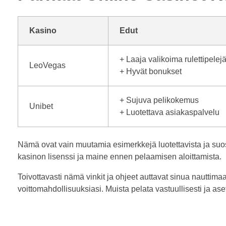
Kasino
Edut
+ Laaja valikoima rulettipelej
LeoVegas
+ Hyvät bonukset
+ Sujuva pelikokemus
Unibet
+ Luotettava asiakaspalvelu
Nämä ovat vain muutamia esimerkkejä luotettavista ja suositu
kasinon lisenssi ja maine ennen pelaamisen aloittamista.
Toivottavasti nämä vinkit ja ohjeet auttavat sinua nautti
voittomahdollisuuksiasi. Muista pelata vastuullisesti ja as