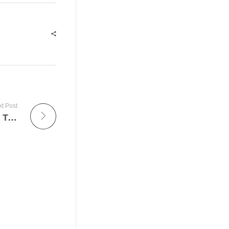
t Post
Roulette Free Spins Strategien: Tipps und Tricks für erfolgreiche Gewinne